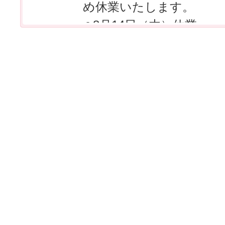
め休業いたします。
⚪︎8月14日（木）休業
⚪︎8月16日（土）休業
⚪︎17日（日）18日（月
どうぞよろしくお願いい
2025/04/18
〜GW休業のご案内〜
5月3日〜6日まで休業さ
7日より通常営業いたし
どうぞよろしくお願いい
2024/12/27
⭐︎17周年祭⭐︎開催♪
《期間》2025年1月4日
毎年恒例心ばかりでござ